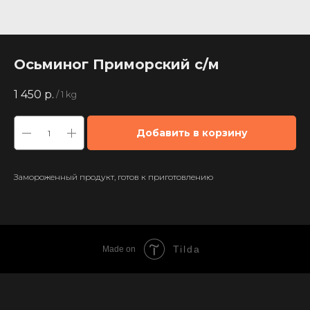
Осьминог Приморский с/м
1 450
р.
/
1 kg
Добавить в корзину
Замороженный продукт, готов к приготовлению
Tilda
Made on